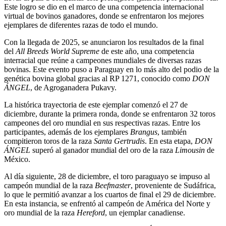
Este logro se dio en el marco de una competencia internacional
virtual de bovinos ganadores, donde se enfrentaron los mejores
ejemplares de diferentes razas de todo el mundo.
Con la llegada de 2025, se anunciaron los resultados de la final
del
All Breeds World Supreme
de este año, una competencia
interracial que reúne a campeones mundiales de diversas razas
bovinas. Este evento puso a Paraguay en lo más alto del podio de la
genética bovina global gracias al RP 1271, conocido como
DON
ÁNGEL
, de Agroganadera Pukavy.
La histórica trayectoria de este ejemplar comenzó el 27 de
diciembre, durante la primera ronda, donde se enfrentaron 32 toros
campeones del oro mundial en sus respectivas razas. Entre los
participantes, además de los ejemplares
Brangus
, también
compitieron toros de la raza
Santa Gertrudis
. En esta etapa,
DON
ÁNGEL
superó al ganador mundial del oro de la raza
Limousin
de
México.
Al día siguiente, 28 de diciembre, el toro paraguayo se impuso al
campeón mundial de la raza
Beefmaster
, proveniente de Sudáfrica,
lo que le permitió avanzar a los cuartos de final el 29 de diciembre.
En esta instancia, se enfrentó al campeón de América del Norte y
oro mundial de la raza
Hereford
, un ejemplar canadiense.