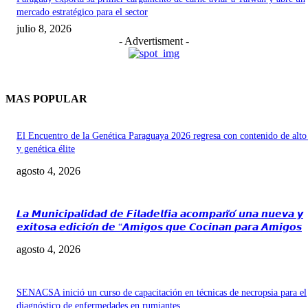
mercado estratégico para el sector
julio 8, 2026
- Advertisment -
MAS POPULAR
El Encuentro de la Genética Paraguaya 2026 regresa con contenido de alto
y genética élite
agosto 4, 2026
𝙇𝙖 𝙈𝙪𝙣𝙞𝙘𝙞𝙥𝙖𝙡𝙞𝙙𝙖𝙙 𝙙𝙚 𝙁𝙞𝙡𝙖𝙙𝙚𝙡𝙛𝙞𝙖 𝙖𝙘𝙤𝙢𝙥𝙖𝙣̃𝙤́ 𝙪𝙣𝙖 𝙣𝙪𝙚𝙫𝙖 𝙮
𝙚𝙭𝙞𝙩𝙤𝙨𝙖 𝙚𝙙𝙞𝙘𝙞𝙤́𝙣 𝙙𝙚 “𝘼𝙢𝙞𝙜𝙤𝙨 𝙦𝙪𝙚 𝘾𝙤𝙘𝙞𝙣𝙖𝙣 𝙥𝙖𝙧𝙖 𝘼𝙢𝙞𝙜𝙤𝙨
agosto 4, 2026
SENACSA inició un curso de capacitación en técnicas de necropsia para el
diagnóstico de enfermedades en rumiantes