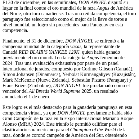
El 30 de diciembre, en las semifinales,
DON ÁNGEL
disputó su
lugar en la final contra el oro mundial de la raza
Angus
de América
del Norte, otro toro canadiense. Tras una reñida competencia, el toro
paraguayo fue seleccionado como el mejor de la llave de toros a
nivel mundial, un logro sin precedentes para Paraguay en esta
competencia.
Finalmente, el 31 de diciembre,
DON ÁNGEL
se enfrentó a la
campeona mundial de la categoría
vacas
, la representante de
Canadá
RED BLAIR’S YANKEE 129K
, quien había ganado
previamente el oro mundial en la categoría
Angus
femenino de
2024. Tras una evaluación exhaustiva por parte de un panel
internacional de jurados, compuesto por Corinne Gibson (Canadá),
Simon Johansen (Dinamarca), Yerbolat Kurmangaliyev (Kazajistán),
Mark McKenzie (Nueva Zelanda), Sebastián Pizarro (Paraguay) y
Frans Briers (Zimbabue),
DON ÁNGEL
fue proclamado como el
vencedor del
All Breeds World Supreme
2025, un resultado
anunciado el 1 de enero.
Este logro es el más destacado para la ganadería paraguaya en esta
competencia virtual, ya que
DON ÁNGEL
previamente había sido
Gran Campeón de la raza en la Expo Internacional Mariano Roque
Alonso (MRA) 2024. Este triunfo le permitió calificar para el
clasificatorio suramericano para el
Champion of the World
de la
raza, donde se coronó campeón de América del Sur, obteniendo