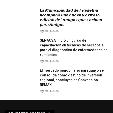
𝙇𝙖 𝙈𝙪𝙣𝙞𝙘𝙞𝙥𝙖𝙡𝙞𝙙𝙖𝙙 𝙙𝙚 𝙁𝙞𝙡𝙖𝙙𝙚𝙡𝙛𝙞𝙖
𝙖𝙘𝙤𝙢𝙥𝙖𝙣̃𝙤́ 𝙪𝙣𝙖 𝙣𝙪𝙚𝙫𝙖 𝙮 𝙚𝙭𝙞𝙩𝙤𝙨𝙖
𝙚𝙙𝙞𝙘𝙞𝙤́𝙣 𝙙𝙚 “𝘼𝙢𝙞𝙜𝙤𝙨 𝙦𝙪𝙚 𝘾𝙤𝙘𝙞𝙣𝙖𝙣
𝙥𝙖𝙧𝙖 𝘼𝙢𝙞𝙜𝙤𝙨
agosto 4, 2026
SENACSA inició un curso de
capacitación en técnicas de necropsia
para el diagnóstico de enfermedades en
rumiantes
agosto 4, 2026
El mercado inmobiliario paraguayo se
consolida como destino de inversión
regional, concluyen en Convención
REMAX
agosto 4, 2026